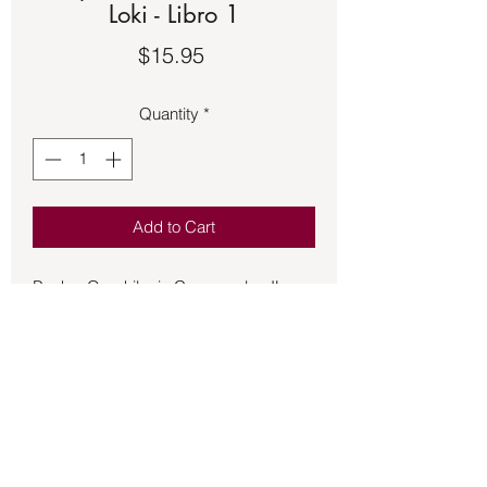
Loki - Libro 1
Price
$15.95
Quantity
*
Add to Cart
Book – Quadrilogia Crepuscolo - IL
Destino Di Loki - Libro 1 - Dopo un
interminabile inverno, durante un eclissi
solare e lunare, una comune donna di
Midgard fa uno strano incontro con un
affabile uomo dai capelli rossi e una
lunga, lunghissima storia da
raccontare...Ma quanto ancora può
essere ritenuto affabile un uomo dopo